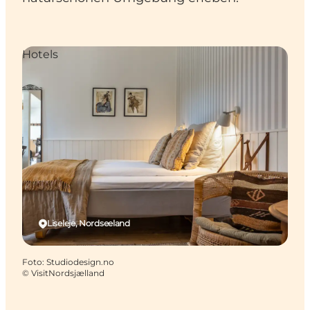
Hotels
Liseleje, Nordseeland
Foto
:
Studiodesign.no
©
VisitNordsjælland