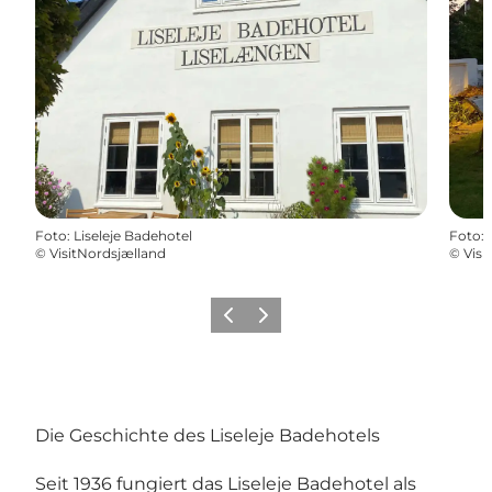
Foto
:
Liseleje Badehotel
Foto
:
©
VisitNordsjælland
©
Visi
Zurück
Weiter
Die Geschichte des Liseleje Badehotels
Seit 1936 fungiert das Liseleje Badehotel als