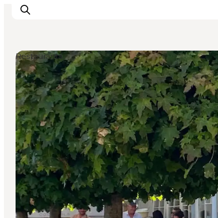
Restaurants
Highlights
Erlebnisse
Geschmack
Unterkünfte
Städte
Reiseplanung