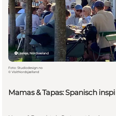
Liseleje, Nordseeland
Foto
:
Studiodesign.no
©
VisitNordsjælland
Mamas & Tapas: Spanisch inspir