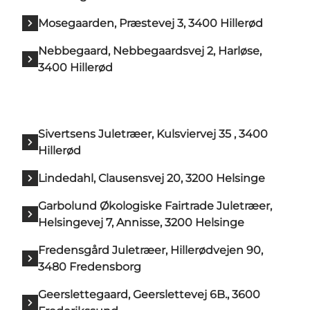
Mosegaarden, Præstevej 3, 3400 Hillerød
Nebbegaard, Nebbegaardsvej 2, Harløse,
3400 Hillerød
Sivertsens Juletræer, Kulsviervej 35 , 3400
Hillerød
Lindedahl, Clausensvej 20, 3200 Helsinge
Garbolund Økologiske Fairtrade Juletræer,
Helsingevej 7, Annisse, 3200 Helsinge
Fredensgård Juletræer, Hillerødvejen 90,
3480 Fredensborg
Geerslettegaard, Geerslettevej 6B., 3600