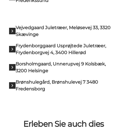
Frederikssund
Vejvedgaard Juletræer, Meløsevej 33, 3320
Skævinge
Frydenborggaard Usprøjtede Juletræer,
Frydenborgvej 4, 3400 Hillerød
Borsholmgaard, Unnerupvej 9 Kolsbæk,
3200 Helsinge
Brønshulegård, Brønshulevej 7 3480
Fredensborg
Erleben Sie auch dies