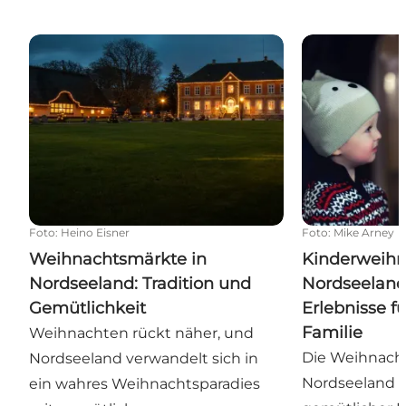
Weihnachtsmärkte in Nordseeland: Tradition und G
Kinderweihnac
Foto
:
Heino Eisner
Foto
:
Mike Arney
Weihnachtsmärkte in
Kinderweihn
Nordseeland: Tradition und
Nordseeland
Gemütlichkeit
Erlebnisse f
Familie
Weihnachten rückt näher, und
Die Weihnacht
Nordseeland verwandelt sich in
Nordseeland i
ein wahres Weihnachtsparadies