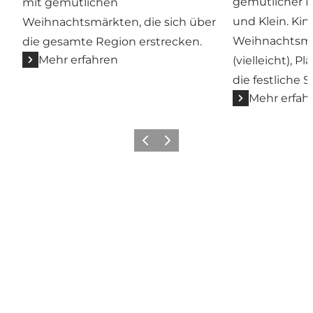
gemütlicher 
mit gemütlichen
und Klein. Ki
Weihnachtsmärkten, die sich über
Weihnachtsma
die gesamte Region erstrecken.
Mehr erfahren
(vielleicht), 
die festliche
Mehr erfah
Zurück
Weiter
Hol dir ein bisschen
Nordseeland in deinen Feed