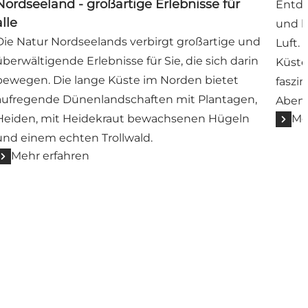
Nordseeland - großartige Erlebnisse für
Entde
alle
und h
Die Natur Nordseelands verbirgt großartige und
Luft.
überwältigende Erlebnisse für Sie, die sich darin
Küste
bewegen. Die lange Küste im Norden bietet
faszi
aufregende Dünenlandschaften mit Plantagen,
Abent
Heiden, mit Heidekraut bewachsenen Hügeln
Me
und einem echten Trollwald.
Mehr erfahren