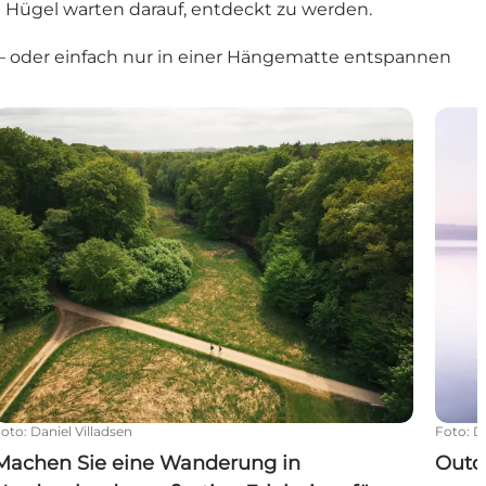
Hügel warten darauf, entdeckt zu werden.
n – oder einfach nur in einer Hängematte entspannen
Machen Sie eine Wanderung in Nordseeland - großartige E
Outdo
Foto
:
Daniel Villadsen
Foto
:
D
Machen Sie eine Wanderung in
Outd