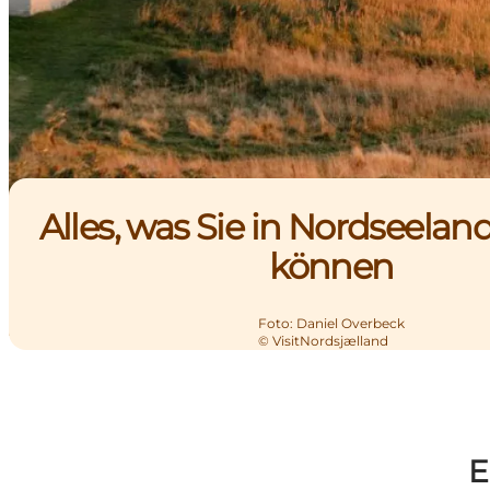
Alles, was Sie in Nordseelan
können
Foto
:
Daniel Overbeck
©
VisitNordsjælland
E