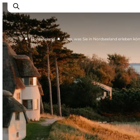
■
■
Nordseeland
Alles, was Sie in Nordseeland erleben kö
Highlights
Erlebnisse
Geschmack
Unterkünfte
Städte
Reiseplanung