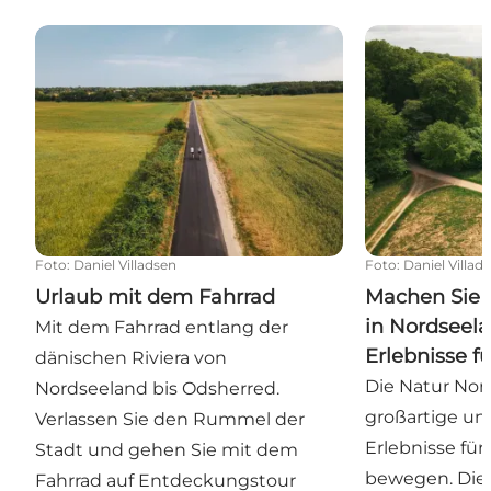
Urlaub mit dem Fahrrad
Machen Sie ein
Foto
:
Daniel Villadsen
Foto
:
Daniel Villad
Urlaub mit dem Fahrrad
Machen Sie
in Nordseela
Mit dem Fahrrad entlang der
Erlebnisse fü
dänischen Riviera von
Die Natur Nor
Nordseeland bis Odsherred.
großartige un
Verlassen Sie den Rummel der
Erlebnisse für 
Stadt und gehen Sie mit dem
bewegen. Die 
Fahrrad auf Entdeckungstour