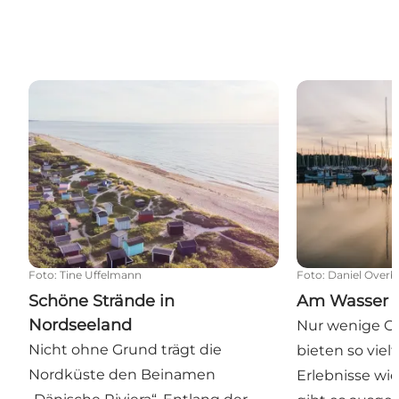
Schöne Strände in Nordseeland
Am Wasser in
Foto
:
Tine Uffelmann
Foto
:
Daniel Overb
Schöne Strände in
Am Wasser i
Nordseeland
Nur wenige O
Nicht ohne Grund trägt die
bieten so viel
Nordküste den Beinamen
Erlebnisse wie