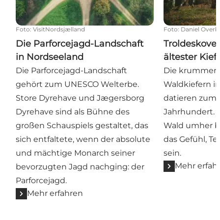
Foto
:
VisitNordsjælland
Foto
:
Daniel Overb
Die Parforcejagd-Landschaft
Troldeskove
in Nordseeland
ältester Kie
Die Parforcejagd-Landschaft
Die krummen 
gehört zum UNESCO Welterbe.
Waldkiefern i
Store Dyrehave und Jægersborg
datieren zum T
Dyrehave sind als Bühne des
Jahrhundert. 
großen Schauspiels gestaltet, das
Wald umher b
sich entfaltete, wenn der absolute
das Gefühl, Te
und mächtige Monarch seiner
sein.
Mehr erfah
bevorzugten Jagd nachging: der
Parforcejagd.
Mehr erfahren