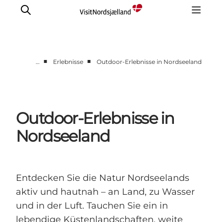
■
■
…
Erlebnisse
Outdoor-Erlebnisse in Nordseeland
Highlights
Erlebnisse
Geschmack
Outdoor-Erlebnisse in
Unterkünfte
Nordseeland
Städte
Reiseplanung
Entdecken Sie die Natur Nordseelands
aktiv und hautnah – an Land, zu Wasser
und in der Luft. Tauchen Sie ein in
lebendige Küstenlandschaften, weite