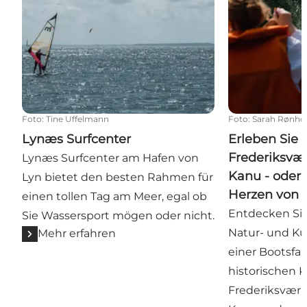
Foto
:
Tine Uffelmann
Foto
:
Sarah Rønhol
Lynæs Surfcenter
Erleben Sie 
Frederiksvær
Lynæs Surfcenter am Hafen von
Kanu - oder 
Lyn bietet den besten Rahmen für
Herzen von 
einen tollen Tag am Meer, egal ob
Entdecken Sie
Sie Wassersport mögen oder nicht.
Natur- und Ku
Mehr erfahren
einer Bootsfa
historischen 
Frederiksværk.