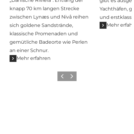
„Dänische Riviera“. Entlang der
gibt es ausge
knapp 70 km langen Strecke
Yachthäfen, g
zwischen Lynæs und Nivå reihen
und erstklassi
Mehr erfah
sich goldene Sandstrände,
klassische Promenaden und
gemütliche Badeorte wie Perlen
an einer Schnur.
Mehr erfahren
Zurück
Weiter
Hol dir ein bisschen