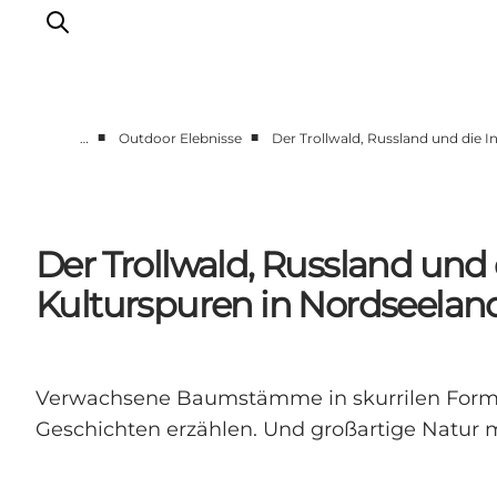
■
■
…
Outdoor Elebnisse
Der Trollwald, Russland und die I
Highlights
Erlebnisse
Geschmack
Der Trollwald, Russland und 
Unterkünfte
Kulturspuren in Nordseelan
Städte
Reiseplanung
Verwachsene Baumstämme in skurrilen Formen –
Geschichten erzählen. Und großartige Natur mi