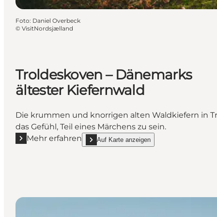
Foto
:
Daniel Overbeck
©
VisitNordsjælland
Troldeskoven – Dänemarks
ältester Kiefernwald
Die krummen und knorrigen alten Waldkiefern in T
das Gefühl, Teil eines Märchens zu sein.
Mehr erfahren
Auf Karte anzeigen
Mehr erfahren "Troldeskoven – Dänemarks ältester 
show Troldeskoven – Dänemarks ältester Kie