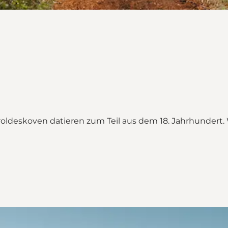
roldeskoven datieren zum Teil aus dem 18. Jahrhundert
Kiefernwald"
fernwald on_map