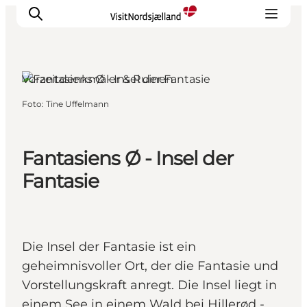
Vorzeitdenkmäler & Ruinen
Foto
:
Tine Uffelmann
Highlights
Erlebnisse
Geschmack
Fantasiens Ø - Insel der
Unterkünfte
Fantasie
Städte
Reiseplanung
Die Insel der Fantasie ist ein
geheimnisvoller Ort, der die Fantasie und
Vorstellungskraft anregt. Die Insel liegt in
einem See in einem Wald bei Hillerød -