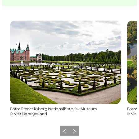
Foto
:
Frederiksborg Nationalhistorisk Museum
Foto
:
©
VisitNordsjælland
©
Visi
Zurück
Weiter