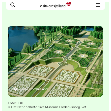
Parks & Gärten
Highlights
Erlebnisse
Geschmack
Unterkünfte
Städte
Reiseplanung
Hillerød, Nordseeland
Foto
:
SLKE
©
Det Nationalhistoriske Museum Frederiksborg Slot