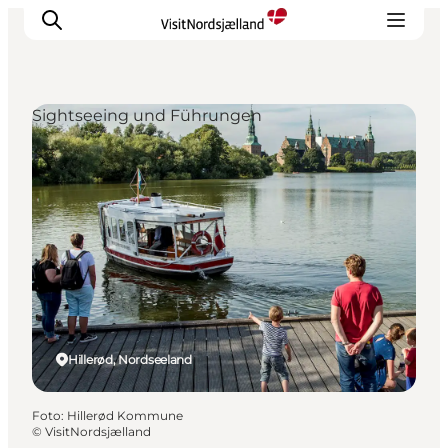
Sightseeing und Führungen
Highlights
Erlebnisse
Geschmack
Unterkünfte
Städte
Reiseplanung
Hillerød, Nordseeland
Foto
:
Hillerød Kommune
©
VisitNordsjælland