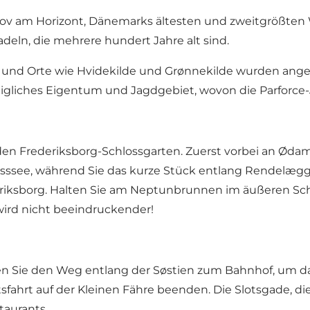
kov am Horizont, Dänemarks ältesten und zweitgrößten W
eln, die mehrere hundert Jahre alt sind.
, und Orte wie Hvidekilde und Grønnekilde wurden ang
gliches Eigentum und Jagdgebiet, wovon die Parforce-Ja
en Frederiksborg-Schlossgarten. Zuerst vorbei an Øda
losssee, während Sie das kurze Stück entlang Rendelæg
riksborg. Halten Sie am Neptunbrunnen im äußeren Schlo
wird nicht beeindruckender!
 Sie den Weg entlang der Søstien zum Bahnhof, um da
ahrt auf der Kleinen Fähre beenden. Die Slotsgade, die pa
taurants.