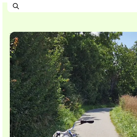
Touren auf eigene Faust
Highlights
Erlebnisse
Geschmack
Unterkünfte
Städte
Reiseplanung