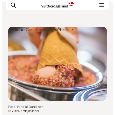
Örtliche Geschmackserlebnisse
Highlights
Erlebnisse
Geschmack
Unterkünfte
Städte
Reiseplanung
Foto
:
Nikolaj Danielsen
©
VisitNordsjælland