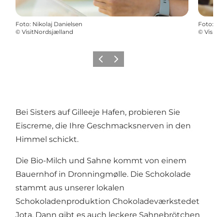
Foto
:
Nikolaj Danielsen
Foto
:
©
VisitNordsjælland
©
Visi
Zurück
Weiter
Bei Sisters auf Gilleeje Hafen, probieren Sie
Eiscreme, die Ihre Geschmacksnerven in den
Himmel schickt.
Die Bio-Milch und Sahne kommt von einem
Bauernhof in Dronningmølle. Die Schokolade
stammt aus unserer lokalen
Schokoladenproduktion Chokoladeværkstedet
Jota. Dann gibt es auch leckere Sahnebrötchen