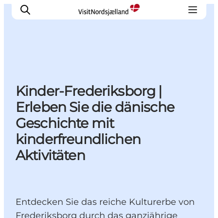
Highlights
Kinder-Frederiksborg |
Erlebnisse
Erleben Sie die dänische
Geschmack
Geschichte mit
Unterkünfte
kinderfreundlichen
Städte
Reiseplanung
Aktivitäten
Entdecken Sie das reiche Kulturerbe von
Frederiksborg durch das ganzjährige