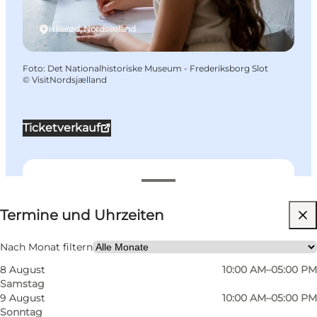
Hillerød, Nordseeland
Foto
:
Det Nationalhistoriske Museum - Frederiksborg Slot
©
VisitNordsjælland
Ticketverkauf
Termine und Uhrzeiten
Termine und Uhrzeiten
Website besuchen
Kinder
Nach Monat filtern
8 August
10:00 AM–05:00 PM
Samstag
9 August
10:00 AM–05:00 PM
Sonntag