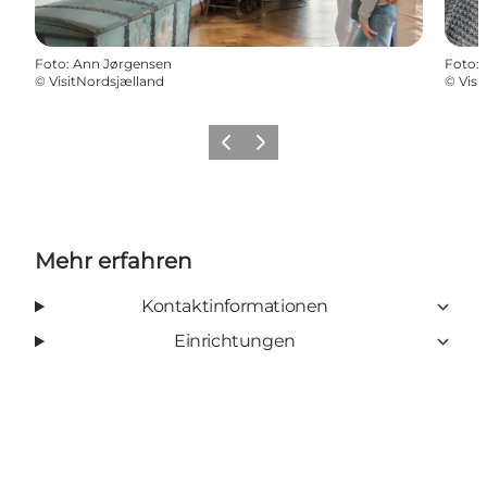
Foto
:
Ann Jørgensen
Foto
:
©
VisitNordsjælland
©
Visi
Zurück
Weiter
Mehr erfahren
Kontaktinformationen
Einrichtungen