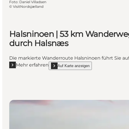
Foto
:
Daniel Villadsen
©
VisitNordsjælland
Halsninoen | 53 km Wanderwe
durch Halsnæs
Die markierte Wanderroute Halsninoen führt Sie a
Mehr erfahren
Auf Karte anzeigen
Mehr erfahren "Halsninoen | 53 km Wanderweg dur
show Halsninoen | 53 km Wanderweg durch H