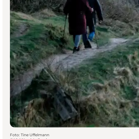
Foto
:
Tine Uffelmann