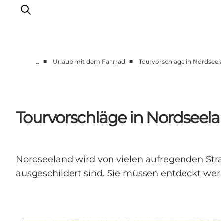
■
■
…
Urlaub mit dem Fahrrad
Tourvorschläge in Nordsee
Highlights
Erlebnisse
Geschmack
Tourvorschläge in Nordseel
Unterkünfte
Städte
Reiseplanung
Nordseeland wird von vielen aufregenden Str
ausgeschildert sind. Sie müssen entdeckt wer