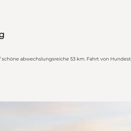
g
uf schöne abwechslungsreiche 53 km. Fahrt von Hundes
ch Halsnæs"
alsnæs on_map