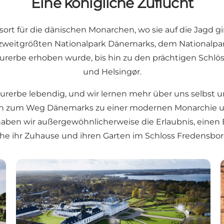
Eine königliche Zuflucht
ort für die dänischen Monarchen, wo sie auf die Jagd g
om zweitgrößten Nationalpark Dänemarks, dem Nationalp
erbe erhoben wurde, bis hin zu den prächtigen Schlöss
und Helsingør.
urerbe lebendig, und wir lernen mehr über uns selbst u
hin zum Weg Dänemarks zu einer modernen Monarchie 
aben wir außergewöhnlicherweise die Erlaubnis, einen B
he ihr Zuhause und ihren Garten im Schloss Fredensborg
schichte
Schloss Fredensborg – Königliches Schloss und Gar