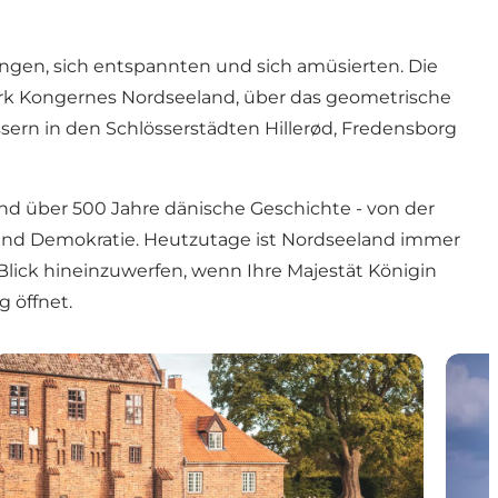
ingen, sich entspannten und sich amüsierten. Die
ark Kongernes Nordseeland, über das geometrische
ern in den Schlösserstädten Hillerød, Fredensborg
nd über 500 Jahre dänische Geschichte - von der
und Demokratie. Heutzutage ist Nordseeland immer
lick hineinzuwerfen, wenn Ihre Majestät Königin
 öffnet.
tenanlage
Kloster Esrum & Møllegård – Kultur und Naturnge
Schlo