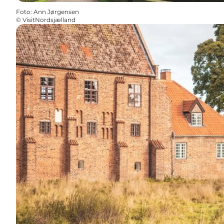
Foto
:
Ann Jørgensen
©
VisitNordsjælland