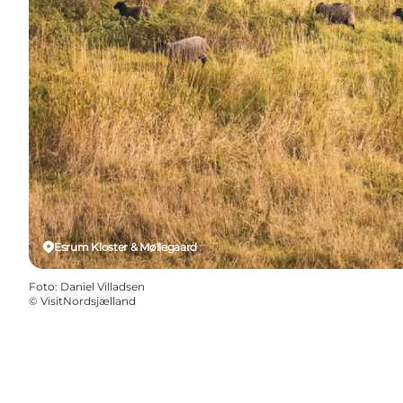
Esrum Kloster & Møllegaard
Foto
:
Daniel Villadsen
©
VisitNordsjælland