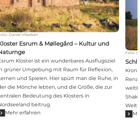
Foto
:
Daniel Villadsen
Kloster Esrum & Møllegård – Kultur und
Naturnge
Foto
:
O
Esrum Kloster ist ein wunderbares Ausflugsziel
Schl
in grüner Umgebung mit Raum für Reflexion,
Kronb
Lernen und Spielen. Hier spürt man die Ruhe, in
Renai
der die Mönche lebten, und die Größe, die zur
weltb
zentralen Bedeutung des Klosters in
Shak
Nordseeland beitrug.
Weltk
Mehr erfahren
Me