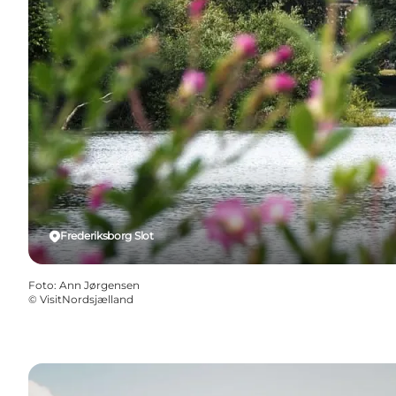
Frederiksborg Slot
Foto
:
Ann Jørgensen
©
VisitNordsjælland