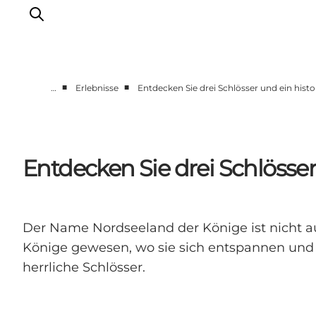
■
■
…
Erlebnisse
Entdecken Sie drei Schlösser und ein hist
Highlights
Erlebnisse
Geschmack
Entdecken Sie drei Schlösser
Unterkünfte
Städte
Reiseplanung
Der Name Nordseeland der Könige ist nicht aus
Könige gewesen, wo sie sich entspannen und 
herrliche Schlösser.