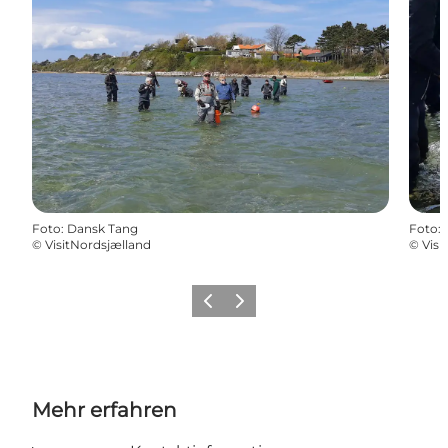
Foto
:
Dansk Tang
Foto
:
©
VisitNordsjælland
©
Visi
Zurück
Weiter
Mehr erfahren