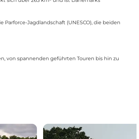
eckt sich über 263 km² und ist Dänemarks
e Parforce-Jagdlandschaft (UNESCO), die beiden
en, von spannenden geführten Touren bis hin zu