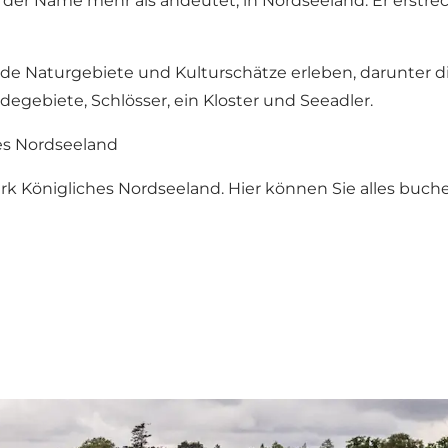
e der Name mehr als andeutet, in Nordseeland. Er erstr
e Naturgebiete und Kulturschätze erleben, darunter di
egebiete, Schlösser, ein Kloster und Seeadler.
es Nordseeland
k Königliches Nordseeland. Hier können Sie alles buch