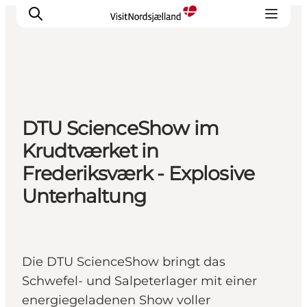
Highlights
DTU ScienceShow im
Erlebnisse
Krudtværket in
Geschmack
Frederiksværk - Explosive
Unterkünfte
Unterhaltung
Städte
Reiseplanung
Die DTU ScienceShow bringt das
Schwefel- und Salpeterlager mit einer
energiegeladenen Show voller