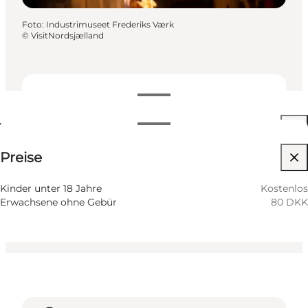
Foto
:
Industrimuseet Frederiks Værk
©
VisitNordsjælland
Termine und Uhrzeiten
Termine und Uhrzeiten
80 DKK
Preise
Website besuchen
15 August
11:00 AM–12:00 PM
Samstag
Kinder, Mein Partner
Kinder unter 18 Jahre
Kostenlos
Erwachsene ohne Gebür
80 DKK