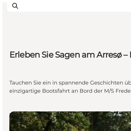
Highlights
Erleben Sie Sagen am Arresø – 
Erlebnisse
Geschmack
Unterkünfte
Städte
Tauchen Sie ein in spannende Geschichten üb
Reiseplanung
einzigartige Bootsfahrt an Bord der M/S Frede
Veranstaltungen