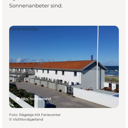
Sonnenanbeter sind.
Feriencenter
Vejby, Nordseeland
Foto
:
Rågeleje Klit Feriecenter
©
VisitNordsjælland