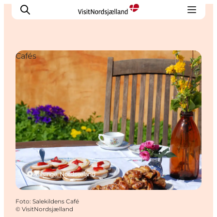
Cafés
Highlights
Erlebnisse
Geschmack
Unterkünfte
Städte
Reiseplanung
Helsinge, Nordseeland
Foto
:
Salekildens Café
©
VisitNordsjælland