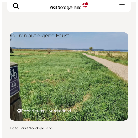
Touren auf eigene Faust
Highlights
Erlebnisse
Geschmack
Unterkünfte
Städte
Reiseplanung
Frederiksværk, Nordseeland
Foto
:
VisitNordsjælland