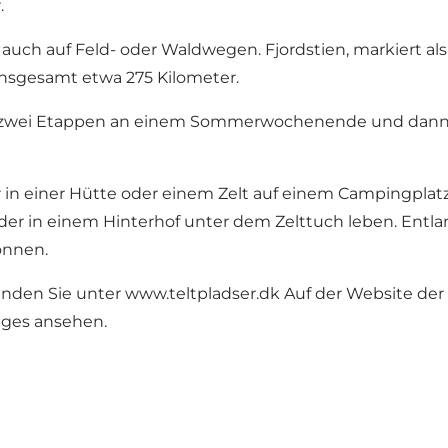
.
en auch auf Feld- oder Waldwegen. Fjordstien, markiert 
nsgesamt etwa 275 Kilometer.
. in zwei Etappen an einem Sommerwochenende und dan
in einer Hütte oder einem Zelt auf einem Campingplatz
er in einem Hinterhof unter dem Zelttuch leben. Entlan
önnen.
finden Sie unter www.teltpladser.dk Auf der Website d
eges ansehen.