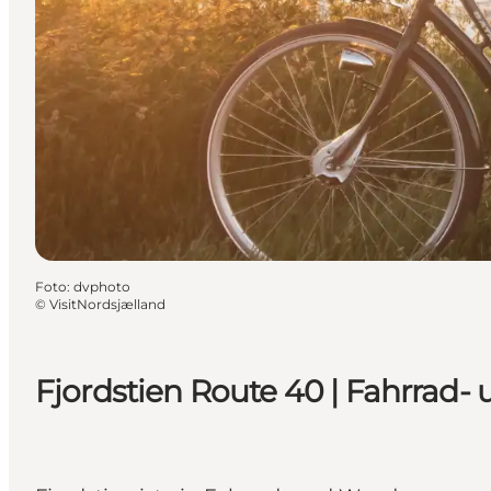
Foto
:
dvphoto
©
VisitNordsjælland
Fjordstien Route 40 | Fahrrad