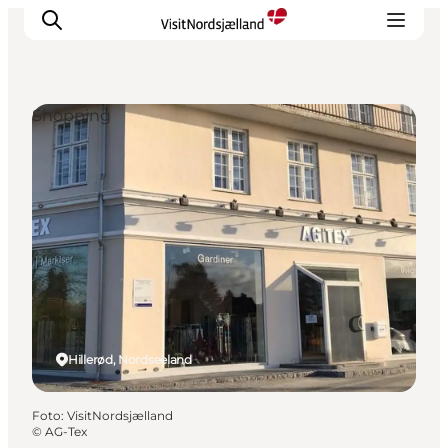
Shopping
Highlights
Erlebnisse
Geschmack
Unterkünfte
Städte
Reiseplanung
Hillerød, Nordseeland
Foto
:
VisitNordsjælland
©
AG-Tex