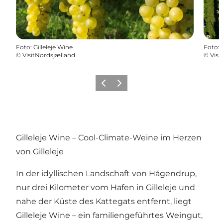
Foto
:
Gilleleje Wine
Foto
:
©
VisitNordsjælland
©
Visi
Zurück
Weiter
Gilleleje Wine – Cool-Climate-Weine im Herzen
von Gilleleje
In der idyllischen Landschaft von Hågendrup,
nur drei Kilometer vom Hafen in Gilleleje und
nahe der Küste des Kattegats entfernt, liegt
Gilleleje Wine – ein familiengeführtes Weingut,