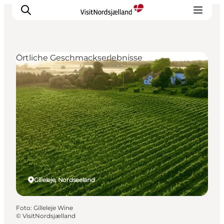
Örtliche Geschmackserlebnisse
Highlights
Erlebnisse
Geschmack
Unterkünfte
Städte
Reiseplanung
Gilleleje, Nordseeland
Foto
:
Gilleleje Wine
©
VisitNordsjælland