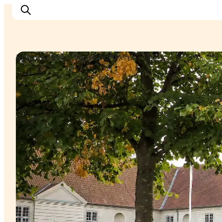
Kulturhäuser / Musikbühnen
Highlights
Erlebnisse
Geschmack
Unterkünfte
Städte
Reiseplanung