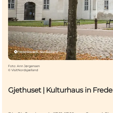
Frederiksværk, Nordseeland
Foto
:
Ann Jørgensen
©
VisitNordsjælland
Gjethuset | Kulturhaus in Fred