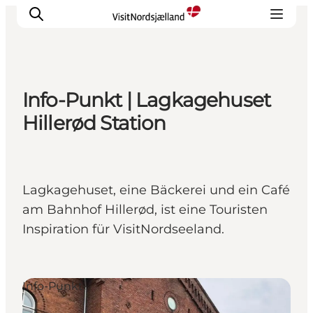
Info-Punkt | Lagkagehuset
Highlights
Hillerød Station
Erlebnisse
Geschmack
Unterkünfte
Lagkagehuset, eine Bäckerei und ein Café
Städte
am Bahnhof Hillerød, ist eine Touristen
Reiseplanung
Inspiration für VisitNordseeland.
Info-Punkt