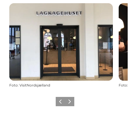
Foto
:
VisitNordsjælland
Foto
:
Zurück
Weiter