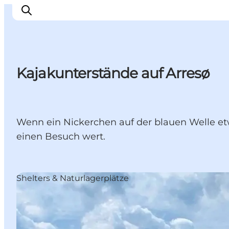
Kajakunterstände auf Arresø
Highlights
Erlebnisse
Geschmack
Wenn ein Nickerchen auf der blauen Welle et
Unterkünfte
einen Besuch wert.
Städte
Reiseplanung
Shelters & Naturlagerplätze