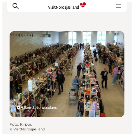
Shopping
Highlights
Erlebnisse
Geschmack
Unterkünfte
Städte
Reiseplanung
Hillerød, Nordseeland
Foto
:
Kirppu
©
VisitNordsjælland