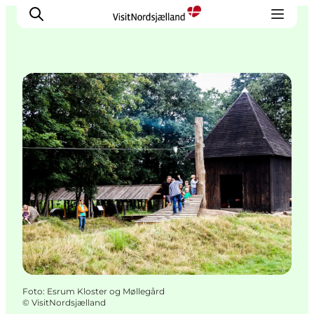
Spielplätze
Highlights
Erlebnisse
Geschmack
Unterkünfte
Städte
Reiseplanung
Foto
:
Esrum Kloster og Møllegård
©
VisitNordsjælland