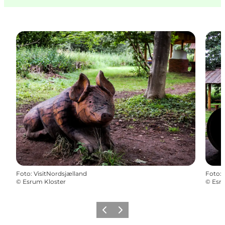
Foto
:
VisitNordsjælland
Foto
:
©
Esrum Kloster
©
Esr
Zurück
Weiter