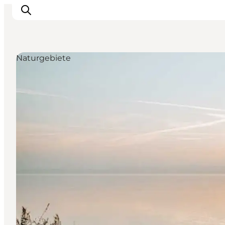
Naturgebiete
Highlights
Erlebnisse
Geschmack
Unterkünfte
Städte
Reiseplanung