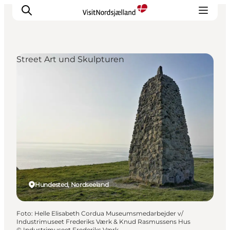
Street Art und Skulpturen
Highlights
Erlebnisse
Geschmack
Unterkünfte
Städte
Reiseplanung
Hundested, Nordseeland
Foto
:
Helle Elisabeth Cordua Museumsmedarbejder v/
Industrimuseet Frederiks Værk & Knud Rasmussens Hus
©
Industrimuseet Frederiks Værk