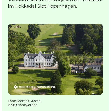
im Kokkedal Slot Kopenhagen.
Hotels
Fredensborg, Nordseeland
Foto
:
Christos Drazos
©
VisitNordsjælland