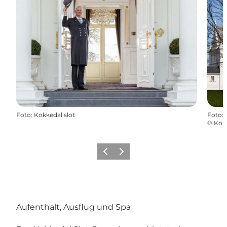
Foto
:
Kokkedal slot
Foto
:
©
Kokk
Zurück
Weiter
Aufenthalt, Ausflug und Spa