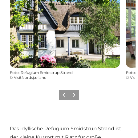
Foto
:
Refugium Smidstrup Strand
Foto
:
©
VisitNordsjælland
©
Visi
Zurück
Weiter
Das idyllische Refugium Smidstrup Strand ist
der kleine Kursort mit Platz für große