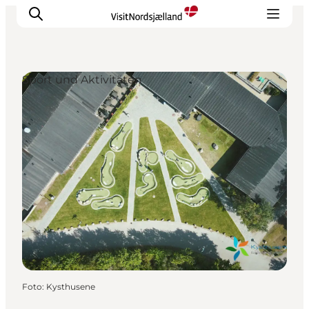
Sport und Aktivitäten
Highlights
Erlebnisse
Geschmack
Unterkünfte
Städte
Reiseplanung
Foto
:
Kysthusene