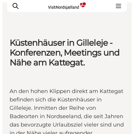
Küstenhäuser in Gilleleje -
Highlights
Konferenzen, Meetings und
Erlebnisse
Nähe am Kattegat.
Geschmack
Unterkünfte
Städte
An den hohen Klippen direkt am Kattegat
Reiseplanung
befinden sich die Küstenhäuser in
Gilleleje. Inmitten der Reihe von
Badeorten in Nordseeland, die seit Jahren
das bevorzugte Urlaubsziel vieler sind und
in der Nähe vieler aufregender