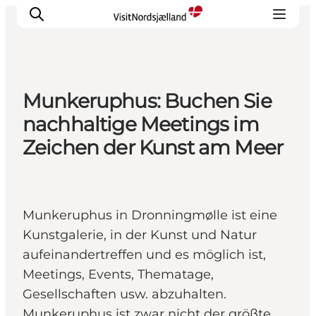
Munkeruphus: Buchen Sie
Highlights
nachhaltige Meetings im
Erlebnisse
Zeichen der Kunst am Meer
Geschmack
Unterkünfte
Städte
Munkeruphus in Dronningmølle ist eine
Reiseplanung
Kunstgalerie, in der Kunst und Natur
aufeinandertreffen und es möglich ist,
Meetings, Events, Thematage,
Gesellschaften usw. abzuhalten.
Munkeruphus ist zwar nicht der größte