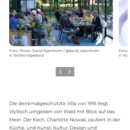
Foto
:
Photo: David Stjernholm / @david_stjernholm
Foto
:
©
VisitNordsjælland
©
Visi
Zurück
Weiter
Die denkmalgeschützte Villa von 1916 liegt
idyllisch umgeben von Wald mit Blick auf das
Meer. Der Koch, Charlotte Nowak, zaubert in der
Küche, und Kunst, Kultur, Design und