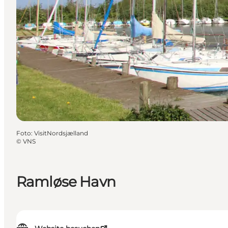
Foto
:
VisitNordsjælland
©
VNS
Ramløse Havn