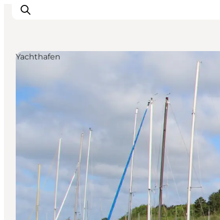
Yachthafen
Highlights
Erlebnisse
Geschmack
Unterkünfte
Städte
Reiseplanung