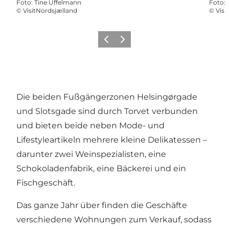
Foto
:
Tine Uffelmann
Foto
:
©
VisitNordsjælland
©
Visi
Zurück
Weiter
Die beiden Fußgängerzonen Helsingørgade
und Slotsgade sind durch Torvet verbunden
und bieten beide neben Mode- und
Lifestyleartikeln mehrere kleine Delikatessen –
darunter zwei Weinspezialisten, eine
Schokoladenfabrik, eine Bäckerei und ein
Fischgeschäft.
Das ganze Jahr über finden die Geschäfte
verschiedene Wohnungen zum Verkauf, sodass