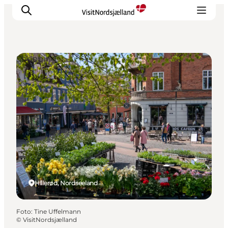
Shopping
Highlights
Erlebnisse
Geschmack
Unterkünfte
Städte
Reiseplanung
Hillerød, Nordseeland
Foto
:
Tine Uffelmann
©
VisitNordsjælland