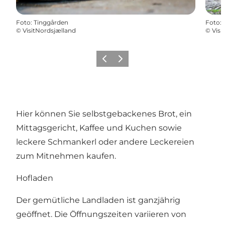
Foto
:
Tinggården
Foto
:
©
VisitNordsjælland
©
Visi
Zurück
Weiter
Hier können Sie selbstgebackenes Brot, ein
Mittagsgericht, Kaffee und Kuchen sowie
leckere Schmankerl oder andere Leckereien
zum Mitnehmen kaufen.
Hofladen
Der gemütliche Landladen ist ganzjährig
geöffnet. Die Öffnungszeiten variieren von