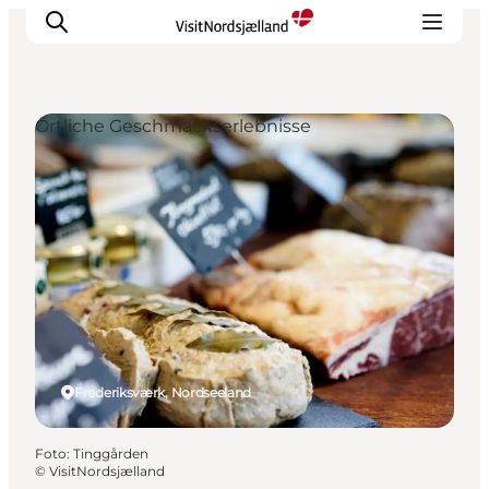
Örtliche Geschmackserlebnisse
Highlights
Erlebnisse
Geschmack
Unterkünfte
Städte
Reiseplanung
Frederiksværk, Nordseeland
Foto
:
Tinggården
©
VisitNordsjælland