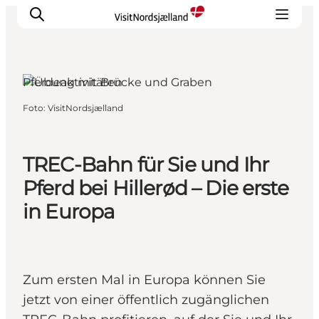
Hillerød, Nordseeland
Pferdeaktivitäten
Foto
:
VisitNordsjælland
Highlights
Erlebnisse
Geschmack
TREC-Bahn für Sie und Ihr
Unterkünfte
Pferd bei Hillerød – Die erste
Städte
in Europa
Reiseplanung
Zum ersten Mal in Europa können Sie
jetzt von einer öffentlich zugänglichen