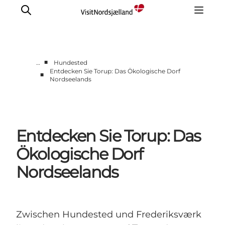
■
…
Hundested
Entdecken Sie Torup: Das Ökologische Dorf
■
Nordseelands
Highlights
Erlebnisse
Geschmack
Unterkünfte
Entdecken Sie Torup: Das
Städte
Ökologische Dorf
Reiseplanung
Nordseelands
Zwischen Hundested und Frederiksværk