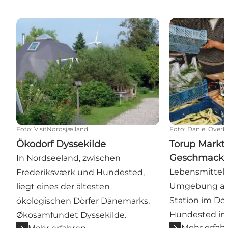
Ökodorf Dyssekilde
Torup Markt -
Foto
:
VisitNordsjælland
Foto
:
Daniel Overb
Ökodorf Dyssekilde
Torup Markt 
Geschmackse
In Nordseeland, zwischen
Lebensmittelm
Frederiksværk und Hundested,
Umgebung an 
liegt eines der ältesten
Station im Do
ökologischen Dörfer Dänemarks,
Hundested in
Økosamfundet Dyssekilde.
Mehr erfah