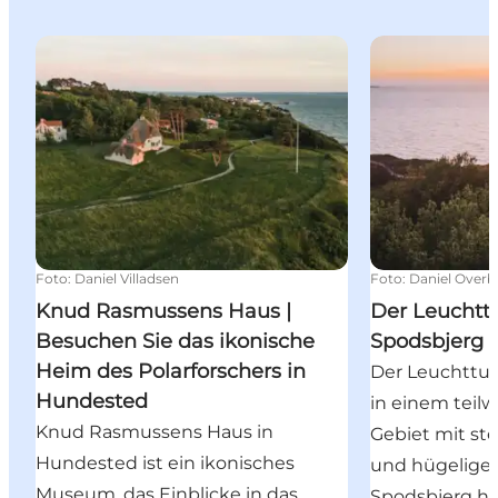
Knud Rasmussens Haus | Besuchen Sie das ikonisch
Der Leuchttu
Foto
:
Daniel Villadsen
Foto
:
Daniel Overb
Knud Rasmussens Haus |
Der Leuchtt
Besuchen Sie das ikonische
Spodsbjerg
Heim des Polarforschers in
Der Leuchttur
Hundested
in einem teil
Knud Rasmussens Haus in
Gebiet mit st
Hundested ist ein ikonisches
und hügeligen
Museum, das Einblicke in das
Spodsbjerg h