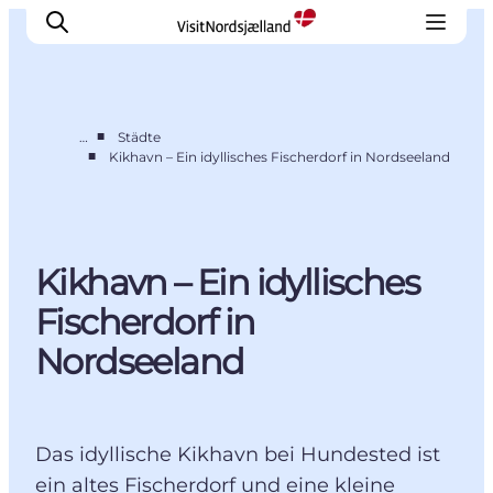
■
…
Städte
■
Kikhavn – Ein idyllisches Fischerdorf in Nordseeland
Highlights
Erlebnisse
Geschmack
Kikhavn – Ein idyllisches
Unterkünfte
Städte
Fischerdorf in
Reiseplanung
Nordseeland
Das idyllische Kikhavn bei Hundested ist
ein altes Fischerdorf und eine kleine