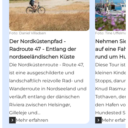
Foto
:
Daniel Villadsen
Foto
:
Tine Uffelma
Der Nordküstenpfad -
Nehmen Sie 
Radroute 47 - Entlang der
auf eine Fah
nordseeländischen Küste
rund um Hu
Die Nordküstenroute - Route 47,
Diese Tour ist 
ist eine ausgeschilderte und
kleinen Kinder
landschaftlich reizvolle Rad- und
Stopps, darun
Wanderroute in Nordseeland und
Knud Rasmuss
verläuft entlang der dänischen
Tothaven, den 
Riviera zwischen Helsingør,
den Hafen vo
Gilleleje und…
Hundested Sa
Mehr erfahren
Mehr erfah