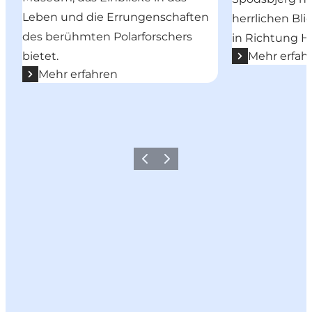
Leben und die Errungenschaften
herrlichen Bli
des berühmten Polarforschers
in Richtung H
bietet.
Mehr erfah
Mehr erfahren
Zurück
Weiter
Hol dir ein bisschen
Nordseeland in deinen Feed