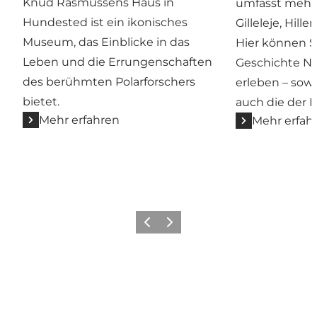
Knud Rasmussens Haus in
umfasst mehr
Hundested ist ein ikonisches
Gilleleje, Hil
Museum, das Einblicke in das
Hier können Si
Leben und die Errungenschaften
Geschichte N
des berühmten Polarforschers
erleben – sowo
bietet.
auch die der F
Mehr erfahren
Mehr erfah
Zurück
Weiter