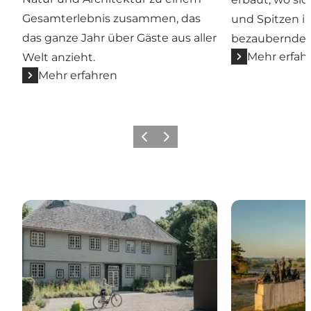
Gesamterlebnis zusammen, das
und Spitzen i
das ganze Jahr über Gäste aus aller
bezaubernden 
Mehr erfah
Welt anzieht.
Mehr erfahren
Zurück
Weiter
Munkeruphus – zeitgenössische Kunst in einem his
Rudolph Tegn