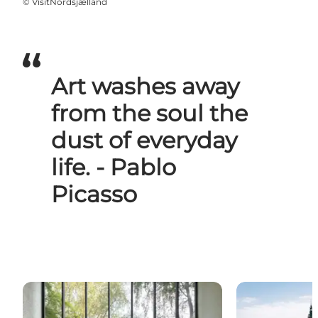
©
VisitNordsjælland
Art washes away
from the soul the
dust of everyday
life. - Pablo
Picasso
Louisiana Museum of Modern Art - Internationale 
Schloss Frede