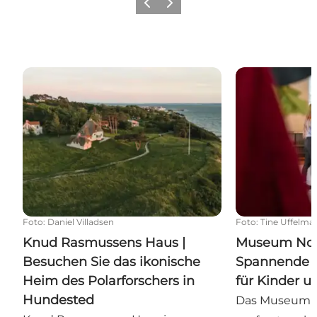
Zurück
Weiter
Knud Rasmussens Haus | Besuchen Sie das ikonisch
Museum Nords
Foto
:
Daniel Villadsen
Foto
:
Tine Uffelma
Knud Rasmussens Haus |
Museum Nor
Besuchen Sie das ikonische
Spannende L
Heim des Polarforschers in
für Kinder 
Hundested
Das Museum N