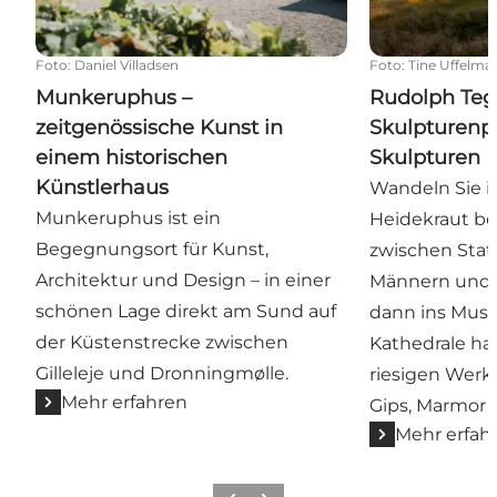
Foto
:
Daniel Villadsen
Foto
:
Tine Uffelma
Munkeruphus –
Rudolph Te
zeitgenössische Kunst in
Skulpturenp
einem historischen
Skulpturen
Künstlerhaus
Wandeln Sie i
Munkeruphus ist ein
Heidekraut b
Begegnungsort für Kunst,
zwischen Stat
Architektur und Design – in einer
Männern und 
schönen Lage direkt am Sund auf
dann ins Muse
der Küstenstrecke zwischen
Kathedrale hal
Gilleleje und Dronningmølle.
riesigen Werk
Mehr erfahren
Gips, Marmor 
Mehr erfah