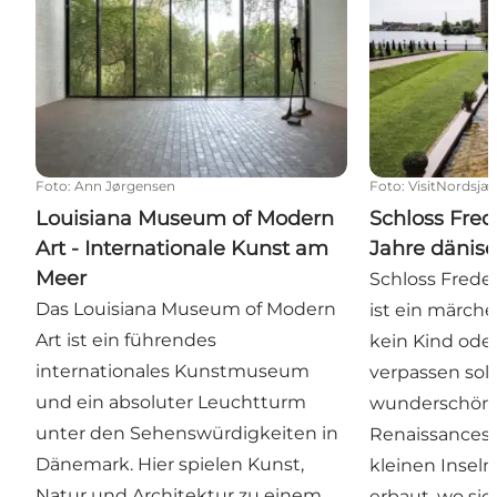
Foto
:
Ann Jørgensen
Foto
:
VisitNordsjæ
Louisiana Museum of Modern
Schloss Fred
Art - Internationale Kunst am
Jahre dänis
Meer
Schloss Freder
Das Louisiana Museum of Modern
ist ein märche
Art ist ein führendes
kein Kind ode
internationales Kunstmuseum
verpassen soll
und ein absoluter Leuchtturm
wunderschön
unter den Sehenswürdigkeiten in
Renaissancesc
Dänemark. Hier spielen Kunst,
kleinen Inseln
Natur und Architektur zu einem
erbaut, wo sic