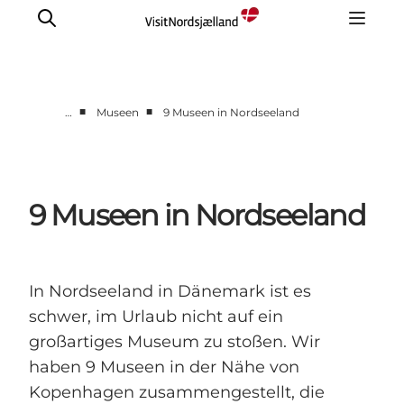
■
■
…
Museen
9 Museen in Nordseeland
Highlights
Erlebnisse
Geschmack
9 Museen in Nordseeland
Unterkünfte
Städte
Reiseplanung
In Nordseeland in Dänemark ist es
schwer, im Urlaub nicht auf ein
großartiges Museum zu stoßen. Wir
haben 9 Museen in der Nähe von
Kopenhagen zusammengestellt, die