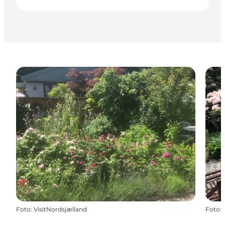
Foto
:
VisitNordsjælland
Foto
: