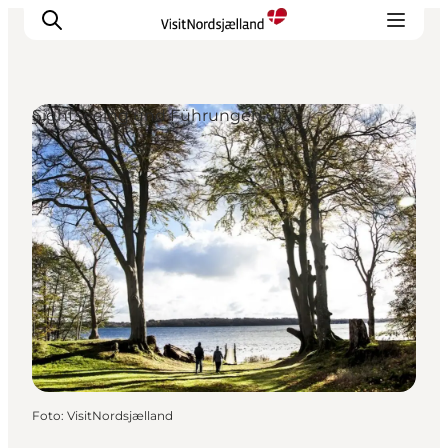
Sightseeing und Führungen
Highlights
Erlebnisse
Geschmack
Unterkünfte
Städte
Reiseplanung
Foto
:
VisitNordsjælland