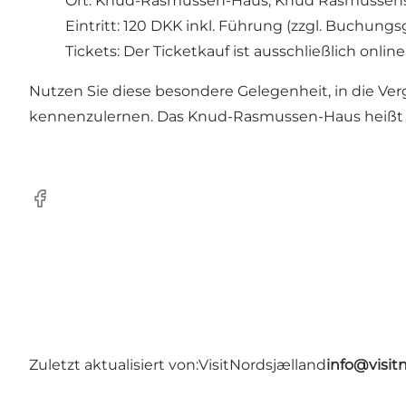
Ort: Knud-Rasmussen-Haus, Knud Rasmussens
Eintritt: 120 DKK inkl. Führung (zzgl. Buchung
Tickets:
Der Ticketkauf ist ausschließlich onlin
Nutzen Sie diese besondere Gelegenheit, in die V
kennenzulernen. Das Knud-Rasmussen-Haus heißt s
Facebook
Zuletzt aktualisiert von:
VisitNordsjælland
info@visit