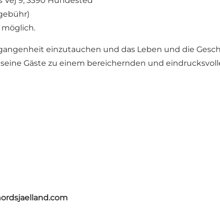
 Vej 9, 3390 Hundested
sgebühr)
e möglich.
ergangenheit einzutauchen und das Leben und die Gesc
eine Gäste zu einem bereichernden und eindrucksvoll
nordsjaelland.com