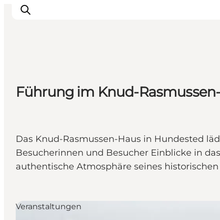
Highlights
Führung im Knud-Rasmussen-Ha
Erlebnisse
Geschmack
Unterkünfte
Städte
Das Knud-Rasmussen-Haus in Hundested lädt
Reiseplanung
Besucherinnen und Besucher Einblicke in das
authentische Atmosphäre seines historischen
Veranstaltungen