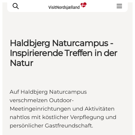
Haldbjerg Naturcampus -
Highlights
Inspirierende Treffen in der
Erlebnisse
Natur
Geschmack
Unterkünfte
Städte
Auf Haldbjerg Naturcampus
Reiseplanung
verschmelzen Outdoor-
Meetingeinrichtungen und Aktivitäten
nahtlos mit köstlicher Verpflegung und
persönlicher Gastfreundschaft.