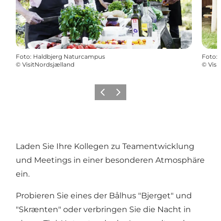
Foto
:
Haldbjerg Naturcampus
Foto
:
©
VisitNordsjælland
©
Visi
Zurück
Weiter
Laden Sie Ihre Kollegen zu Teamentwicklung
und Meetings in einer besonderen Atmosphäre
ein.
Probieren Sie eines der Bålhus "Bjerget" und
"Skrænten" oder verbringen Sie die Nacht in