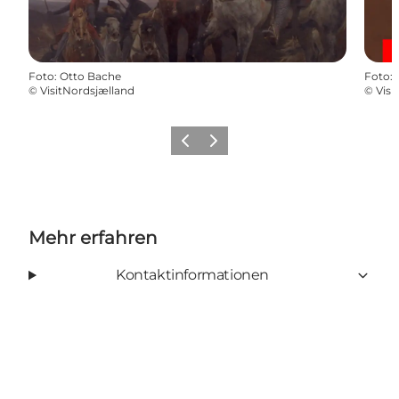
Foto
:
Otto Bache
Foto
:
©
VisitNordsjælland
©
Visi
Zurück
Weiter
Mehr erfahren
Kontaktinformationen