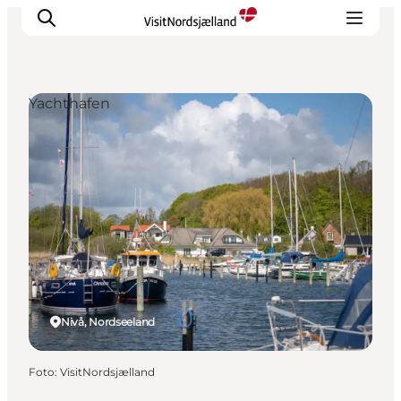
Yachthafen
Highlights
Erlebnisse
Geschmack
Unterkünfte
Städte
Reiseplanung
Nivå, Nordseeland
Foto
:
VisitNordsjælland