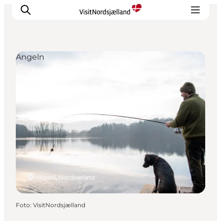
Angeln
Highlights
Erlebnisse
Geschmack
Unterkünfte
Städte
Reiseplanung
Hillerød, Nordseeland
Foto
:
VisitNordsjælland